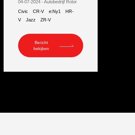
04-07-2024 - Autobedrijf Rotor
Civic
CR-V
e:Ny1
HR-
V
Jazz
ZR-V
Bericht
bekijken