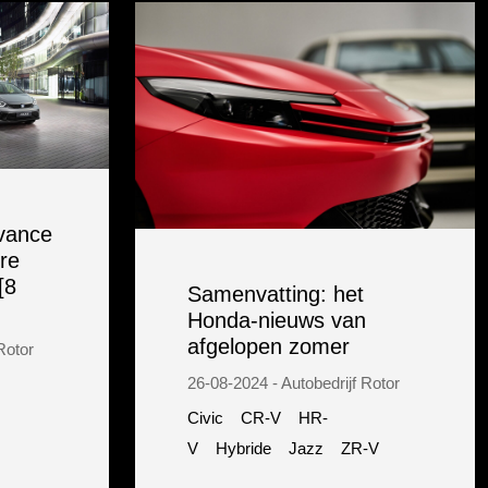
dvance
re
[8
Samenvatting: het
Honda-nieuws van
afgelopen zomer
Rotor
26-08-2024 - Autobedrijf Rotor
Civic
CR-V
HR-
V
Hybride
Jazz
ZR-V