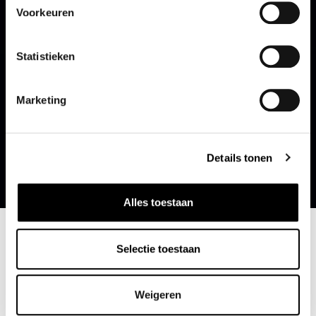
Voorkeuren
Statistieken
Marketing
Details tonen
Alles toestaan
Kosteloos vervangend vervoer
Selectie toestaan
Weigeren
Schade aan uw voertuig is vaak vervelend. Als u auto