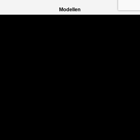
Modellen
e:Ny1
ZR-V e:HEV
CR-V e:HEV & e:PHEV
HR-V e:HEV
Civic e:HEV
Jazz e:HEV
Civic Type R
Prelude :HEV
Navigatie
Aanbod
Service
Carprof Rotor Heerlen