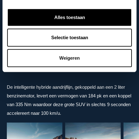
binnenklimaat, controleer brandstof- of oplaadstatus, check of
ramen en deuren gesloten zijn en nog veel meer.
Alles toestaan
Selectie toestaan
Krachtige hybride prestaties
Weigeren
De intelligente hybride aandrijflijn, gekoppeld aan een 2 liter
benzinemotor, levert een vermogen van 184 pk en een koppel
van 335 Nm waardoor deze grote SUV in slechts 9 seconden
accelereert naar 100 km/u.