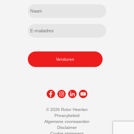
Geen
titel
E-
mailadres
CAPTCHA
©
2026 Rotor Heerlen
Privacybeleid
Algemene voorwaarden
Disclaimer
Cookie statement