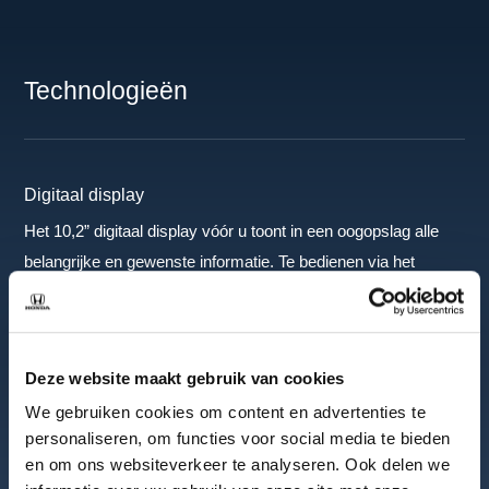
Technologieën
Digitaal display
Het 10,2” digitaal display vóór u toont in een oogopslag alle
belangrijke en gewenste informatie. Te bedienen via het
multifunctionele stuurwiel.
Infotainmentsysteem
Een 9” Honda CONNECT infotainmentsysteem, compleet
Deze website maakt gebruik van cookies
met Android Auto, Apple CarPlay, navigatiesysteem en
We gebruiken cookies om content en advertenties te
slimme mogelijkheden tot brandstofbesparing.
personaliseren, om functies voor social media te bieden
en om ons websiteverkeer te analyseren. Ook delen we
Head Up-display