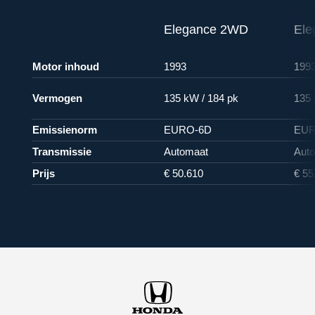
Elegance 2WD
Ele
Motor inhoud
1993
199
Vermogen
135 kW / 184 pk
135 
Emissienorm
EURO-6D
EUR
Transmissie
Automaat
Aut
Prijs
€ 50.610
€ 55