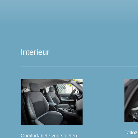
Interieur
Tallo
Comfortabele voorstoelen