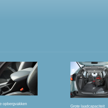
ze opbergvakken
Grote laadcapaciteit