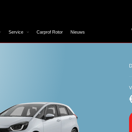
Service
Carprof Rotor
Nieuws
D
V