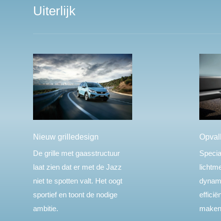
Uiterlijk
Nieuw grilledesign
Opval
De grille met gaasstructuur
Specia
laat zien dat er met de Jazz
lichtm
niet te spotten valt. Het oogt
dynami
sportief en toont de nodige
efficië
ambitie.
maken