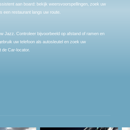
sistent aan board: bekijk weersvoorspellingen, zoek uw
es een restaurant langs uw route.
uw Jazz. Controleer bijvoorbeeld op afstand of ramen en
gebruik uw telefoon als autosleutel en zoek uw
 de Car-locator.