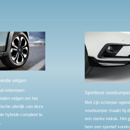
lende velgen
al ontworpen
Sportieve voorbumpe
etalen velgen om het
Met zijn scherper ogen
sche uiterlijk van deze
voorbumper maakt hij di
nte hybride compleet te
een sterke indruk. Het g
.
hem een sportief voork