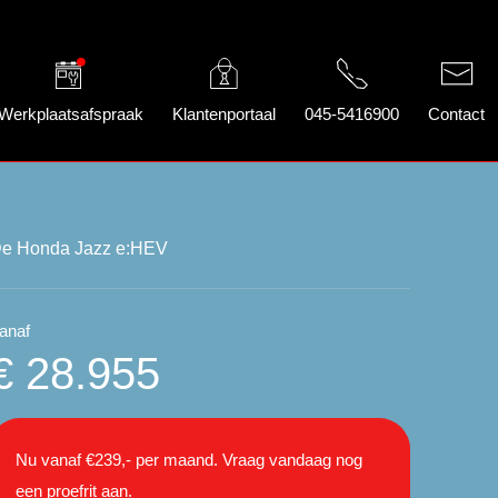
Werkplaatsafspraak
Klantenportaal
045-5416900
Contact
e Honda Jazz e:HEV
anaf
€ 28.955
Nu vanaf €239,- per maand. Vraag vandaag nog
een proefrit aan.