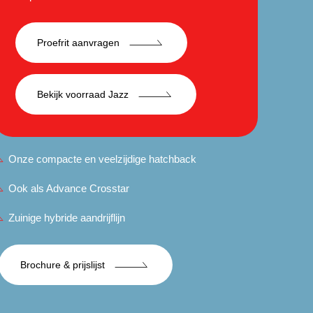
Proefrit aanvragen
Bekijk voorraad Jazz
Onze compacte en veelzijdige hatchback
Ook als Advance Crosstar
Zuinige hybride aandrijflijn
Brochure & prijslijst