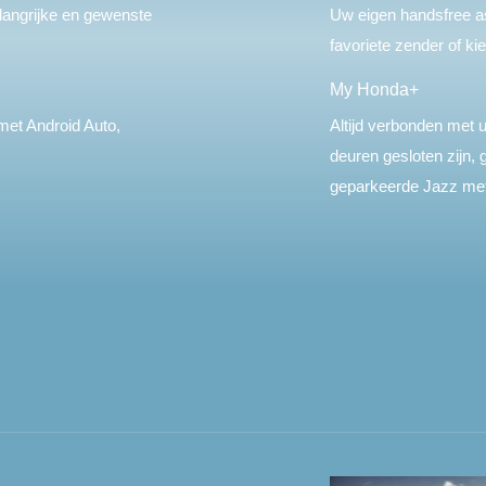
belangrijke en gewenste
Uw eigen handsfree as
favoriete zender of ki
My Honda+
et Android Auto,
Altijd verbonden met 
deuren gesloten zijn, 
geparkeerde Jazz met