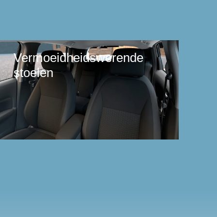
Vermoeidheidswerende
stoelen