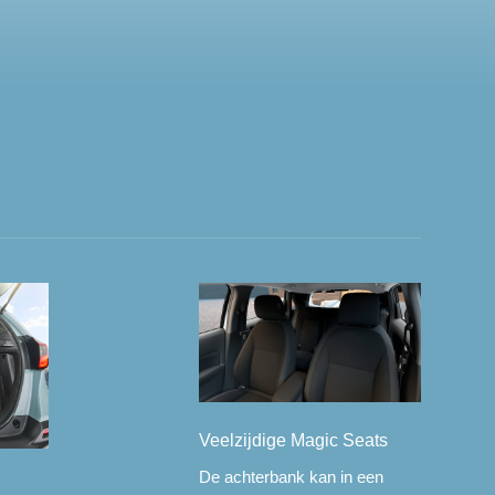
Veelzijdige Magic Seats
De achterbank kan in een