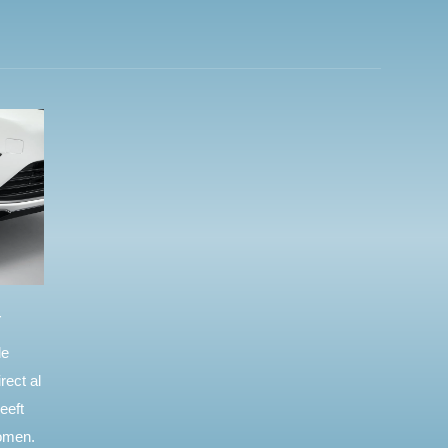
r
de
rect al
eeft
omen.