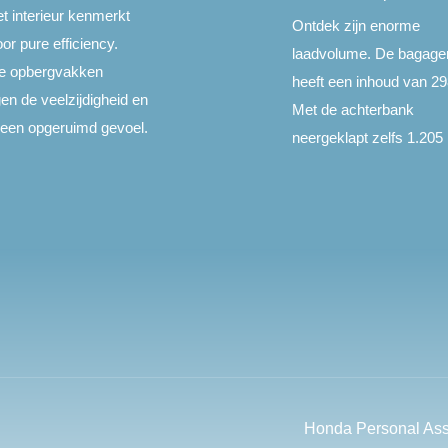
t interieur kenmerkt
Ontdek zijn enorme
or pure efficiency.
laadvolume. De bagage
e opbergvakken
heeft een inhoud van 298 
en de veelzijdigheid en
Met de achterbank
een opgeruimd gevoel.
neergeklapt zelfs 1.205 l
Honda Personal Ass