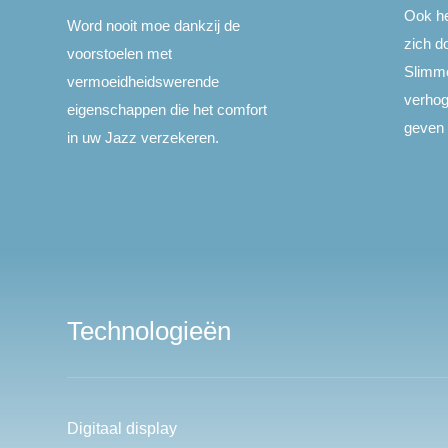
Ook he
Word nooit moe dankzij de
zich do
voorstoelen met
Slimm
vermoeidheidswerende
verhog
eigenschappen die het comfort
geven 
in uw Jazz verzekeren.
Technologieën
Digitaal display