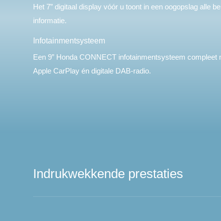
Het 7” digitaal display vóór u toont in een oogopslag alle 
informatie.
Infotainmentsysteem
Een 9” Honda CONNECT infotainmentsysteem compleet m
Apple CarPlay én digitale DAB-radio.
Indrukwekkende prestaties