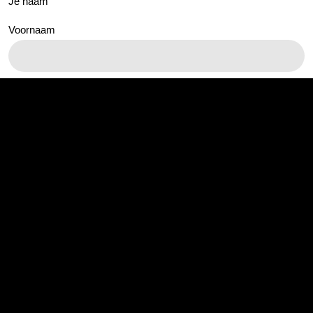
Je naam
Voornaam
Achternaam
Je e-mailadres
E-mailadres invoeren
E-mailadres bevestigen