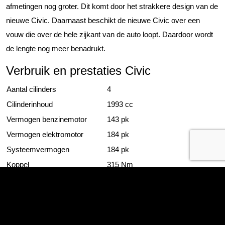
afmetingen nog groter. Dit komt door het strakkere design van de
nieuwe Civic. Daarnaast beschikt de nieuwe Civic over een
vouw die over de hele zijkant van de auto loopt. Daardoor wordt
de lengte nog meer benadrukt.
Verbruik en prestaties Civic
Aantal cilinders
4
Cilinderinhoud
1993 cc
Vermogen benzinemotor
143 pk
Vermogen elektromotor
184 pk
Systeemvermogen
184 pk
Koppel
315 Nm
Verbruik fabrieksopgave
4,7 – 5,1 L/100 km*
Topsnelheid
180 km/h
Acceleratie van 0 tot 100 km/h
7.8 – 8,1 s*