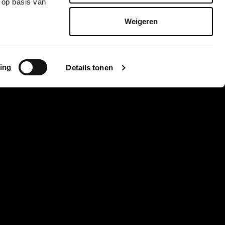
 op basis van
Weigeren
ing
Details tonen