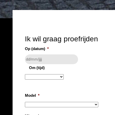
Ik wil graag proefrijden
Op (datum)
*
Om (tijd)
Model
*