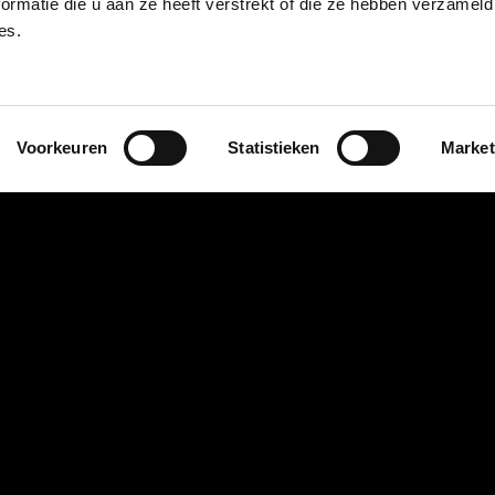
ormatie die u aan ze heeft verstrekt of die ze hebben verzameld
es.
Mijn gegevens
Aanhef
Voorkeuren
Statistieken
Market
Dhr.
Mevr.
Naam
*
E-mailadres
*
Telefoon