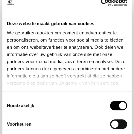
Over ons
Deze website maakt gebruik van cookies
Over ons
We gebruiken cookies om content en advertenties te
personaliseren, om functies voor social media te bieden
en om ons websiteverkeer te analyseren. Ook delen we
Modellen
informatie over uw gebruik van onze site met onze
e:Ny1
partners voor social media, adverteren en analyse. Deze
ZR-V e:HEV
partners kunnen deze gegevens combineren met andere
informatie die u aan ze heeft verstrekt of die ze hebben
CR-V e:HEV & e:PHEV
verzameld op basis van uw gebruik van hun services.
HR-V e:HEV
Civic e:HEV
Toestemmingsselectie
Jazz e:HEV
Noodzakelijk
Civic Type R
Prelude :HEV
Voorkeuren