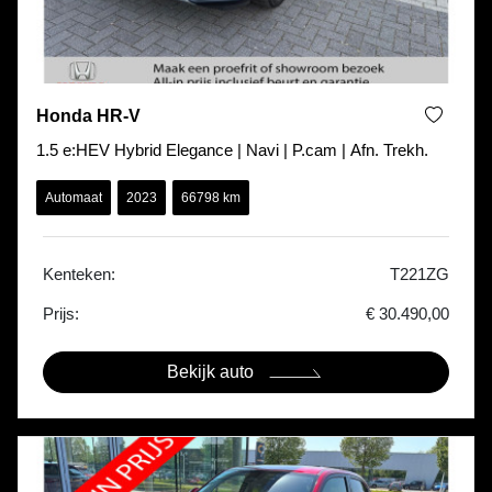
Honda HR-V
1.5 e:HEV Hybrid Elegance | Navi | P.cam | Afn. Trekh.
Automaat
2023
66798 km
Kenteken:
T221ZG
Prijs:
€ 30.490,00
Bekijk auto