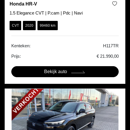
Honda HR-V
1.5 Elegance CVT | P.cam | Pdc | Navi
CVT
2020
99460 km
Kenteken:
H117TR
Prijs:
€ 21.990,00
Bekijk auto