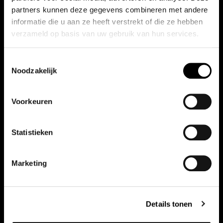
partners kunnen deze gegevens combineren met andere
informatie die u aan ze heeft verstrekt of die ze hebben
verzameld op basis van uw gebruik van hun services.
Toestemmingsselectie
Noodzakelijk
Honda HR-V
Voorkeuren
1.5 e:HEV Hybrid Advance | 2000 EURO Voorraad Korting
Statistieken
Automaat
2026
18 km
Marketing
Kenteken:
n.t.b.
Prijs:
€ 39.860,00
Details tonen
Bekijk auto