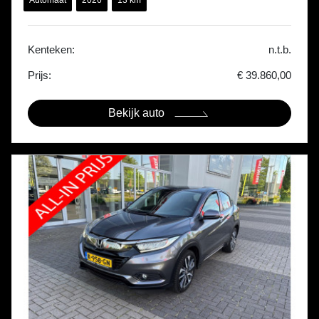
Automaat
2026
13 km
Kenteken:
n.t.b.
Prijs:
€ 39.860,00
Bekijk auto