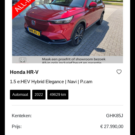
Honda HR-V
1.5 e:HEV Hybrid Elegance | Navi | P.cam
Automaat
2022
49629 km
Kenteken:
GHK85J
Prijs:
€ 27.990,00