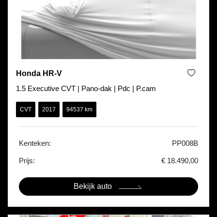
Honda HR-V
1.5 Executive CVT | Pano-dak | Pdc | P.cam
CVT
2017
94537 km
Kenteken:
PP008B
Prijs:
€ 18.490,00
Bekijk auto