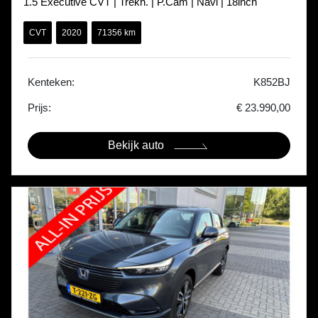
1.5 Executive CVT | Trekh. | P.Cam | Navi | 18inch
CVT
2020
71356 km
Kenteken:
K852BJ
Prijs:
€ 23.990,00
Bekijk auto